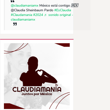
@claudiamaniamx
México está contigo 🇲🇽
@Claudia Sheinbaum Pardo
#EsClaudia
#Claudamania
#2024
♬ sonido original -
claudiamaniamx