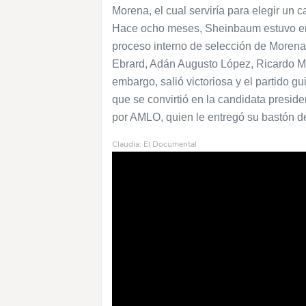
Morena, el cual serviría para elegir un 
Hace ocho meses, Sheinbaum estuvo en l
proceso interno de selección de Morena.
Ebrard, Adán Augusto López, Ricardo M
embargo, salió victoriosa y el partido g
que se convirtió en la candidata presid
por AMLO, quien le entregó su bastón d
Claudia: El Documental