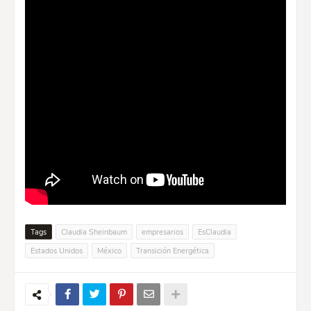
Tags
Claudia Sheinbaum
empresarios
EsClaudia
Estados Unidos
México
Transición Energética