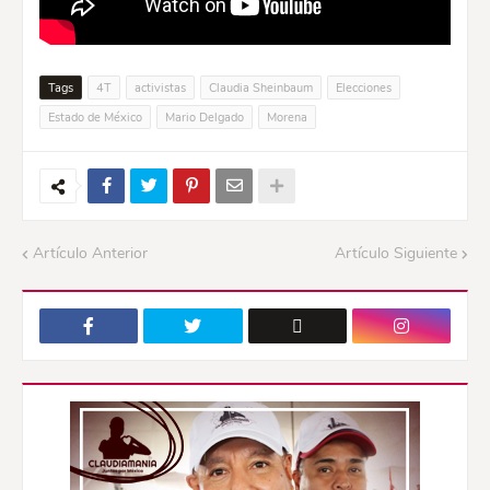
Tags
4T
activistas
Claudia Sheinbaum
Elecciones
Estado de México
Mario Delgado
Morena
Artículo Anterior
Artículo Siguiente