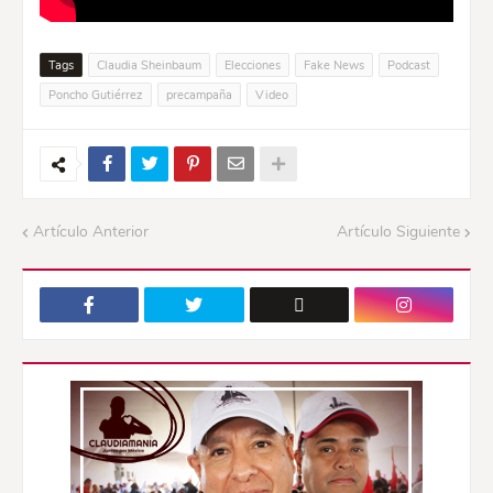
Tags
Claudia Sheinbaum
Elecciones
Fake News
Podcast
Poncho Gutiérrez
precampaña
Video
Artículo Anterior
Artículo Siguiente